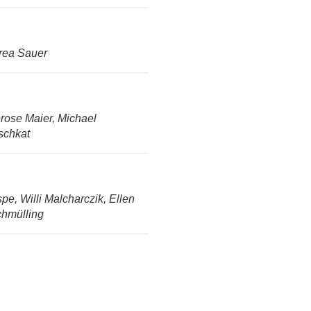
drea Sauer
rose Maier, Michael
tschkat
pe, Willi Malcharczik, Ellen
chmülling