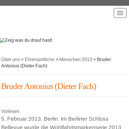
T
o
g
g
l
e
n
a
Über uns
>
Ehrenamtliche
>
Menschen 2013
>
Bruder
v
Antonius (Dieter Fach)
i
g
a
Bruder Antonius (Dieter Fach)
t
i
o
n
Vorlesen
5. Februar 2013, Berlin. Im Berliner Schloss
Bellevue wurde die Wohlfahrtsmarkenserie 2013