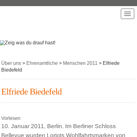
T
o
g
g
l
e
n
a
Über uns
>
Ehrenamtliche
>
Menschen 2011
>
Elfriede
v
Biedefeld
i
g
a
Elfriede Biedefeld
t
i
o
n
Vorlesen
10. Januar 2011, Berlin. Im Berliner Schloss
Bellevue wurden Loriots Wohlfahrtsmarken von