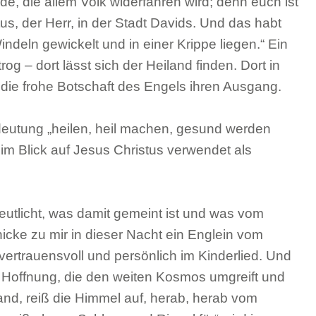
de, die allem Volk widerfahren wird; denn euch ist
us, der Herr, in der Stadt Davids. Und das habt
ndeln gewickelt und in einer Krippe liegen.“ Ein
rog – dort lässt sich der Heiland finden. Dort in
 die frohe Botschaft des Engels ihren Ausgang.
edeutung „heilen, heil machen, gesund werden
f im Blick auf Jesus Christus verwendet als
deutlicht, was damit gemeint ist und was vom
chicke zu mir in dieser Nacht ein Englein vom
vertrauensvoll und persönlich im Kinderlied. Und
e Hoffnung, die den weiten Kosmos umgreift und
and, reiß die Himmel auf, herab, herab vom