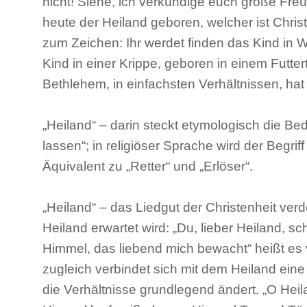
nicht! Siehe, ich verkündige euch große Freu
heute der Heiland geboren, welcher ist Christ
zum Zeichen: Ihr werdet finden das Kind in Wi
Kind in einer Krippe, geboren in einem Futtert
Bethlehem, in einfachsten Verhältnissen, hat
„Heiland“ – darin steckt etymologisch die B
lassen“; in religiöser Sprache wird der Begrif
Äquivalent zu „Retter“ und „Erlöser“.
„Heiland“ – das Liedgut der Christenheit ver
Heiland erwartet wird: „Du, lieber Heiland, s
Himmel, das liebend mich bewacht“ heißt es 
zugleich verbindet sich mit dem Heiland ein
die Verhältnisse grundlegend ändert. „O Heil